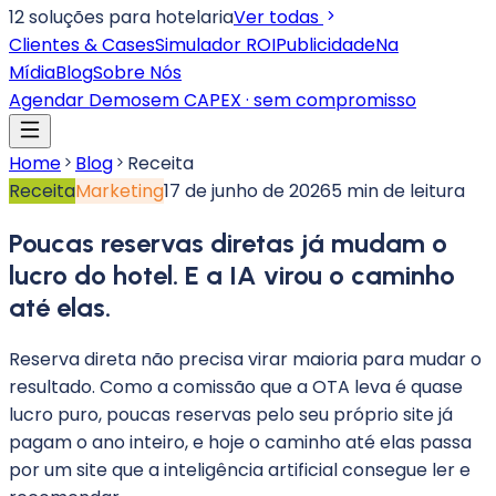
12 soluções para hotelaria
Ver todas
Clientes & Cases
Simulador ROI
Publicidade
Na
Mídia
Blog
Sobre Nós
Agendar Demo
sem CAPEX · sem compromisso
Home
Blog
Receita
Receita
Marketing
17 de junho de 2026
5
min de leitura
Poucas reservas diretas já mudam o
lucro do hotel. E a IA virou o caminho
até elas.
Reserva direta não precisa virar maioria para mudar o
resultado. Como a comissão que a OTA leva é quase
lucro puro, poucas reservas pelo seu próprio site já
pagam o ano inteiro, e hoje o caminho até elas passa
por um site que a inteligência artificial consegue ler e