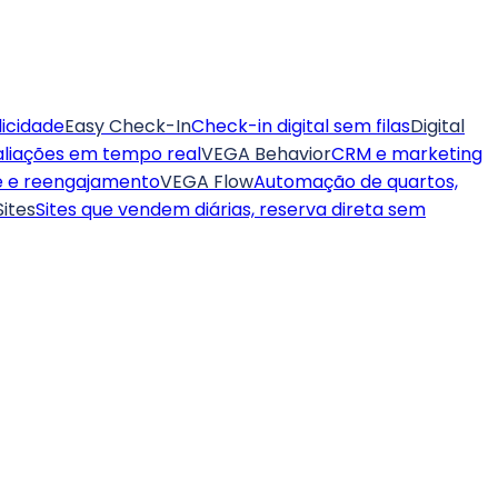
icidade
Easy Check-In
Check-in digital sem filas
Digital
aliações em tempo real
VEGA Behavior
CRM e marketing
te e reengajamento
VEGA Flow
Automação de quartos,
ites
Sites que vendem diárias, reserva direta sem