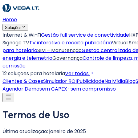
Home
Soluções
Internet & Wi-Fi
Gestão full service de conectividade
HXP
Signage TV
TV interativa e receita publicitária
Virtual Sm
para hotelaria
SIM – Manutenção
Gestão centralizada 
energia e telemetria
Governança
Controle de limpeza, 
comissão
12 soluções para hotelaria
Ver todas
Clientes & Cases
Simulador ROI
Publicidade
Na Mídia
Blog
Agendar Demo
sem CAPEX · sem compromisso
Termos de Uso
Última atualização: janeiro de 2025