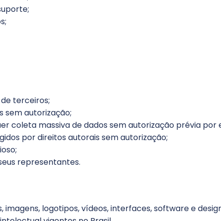
suporte;
s;
s de terceiros;
os sem autorização;
uer coleta massiva de dados sem autorização prévia por e
gidos por direitos autorais sem autorização;
ioso;
 seus representantes.
, imagens, logotipos, vídeos, interfaces, software e desig
intelectual vigentes no Brasil.