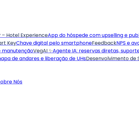
 – Hotel Experience
App do hóspede com upselling e publ
art Key
Chave digital pelo smartphone
Feedback
NPS e av
de manutenção
VegAI ✨
Agente IA: reservas diretas, supor
mapa de andares e liberação de UHs
Desenvolvimento de S
Sobre Nós