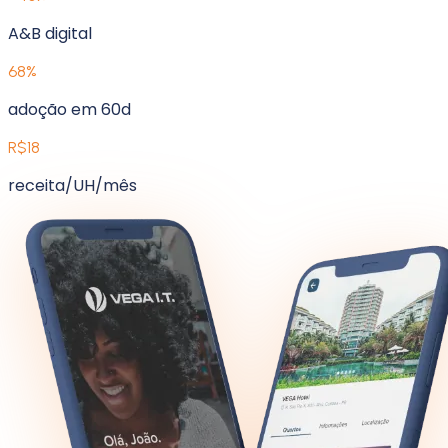
A&B digital
68%
adoção em 60d
R$18
receita/UH/mês