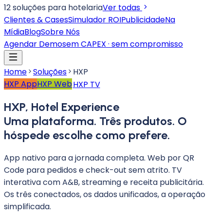
12 soluções para hotelaria
Ver todas
Clientes & Cases
Simulador ROI
Publicidade
Na
Mídia
Blog
Sobre Nós
Agendar Demo
sem CAPEX · sem compromisso
Home
Soluções
HXP
HXP App
HXP Web
HXP TV
HXP, Hotel Experience
Uma plataforma.
Três produtos.
O
hóspede escolhe como prefere.
App nativo para a jornada completa. Web por QR
Code para pedidos e check-out sem atrito. TV
interativa com A&B, streaming e receita publicitária.
Os três conectados, os dados unificados, a operação
simplificada.