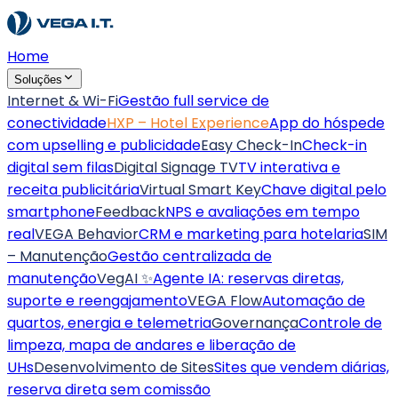
Home
Soluções
Internet & Wi-Fi
Gestão full service de
conectividade
HXP – Hotel Experience
App do hóspede
com upselling e publicidade
Easy Check-In
Check-in
digital sem filas
Digital Signage TV
TV interativa e
receita publicitária
Virtual Smart Key
Chave digital pelo
smartphone
Feedback
NPS e avaliações em tempo
real
VEGA Behavior
CRM e marketing para hotelaria
SIM
– Manutenção
Gestão centralizada de
manutenção
VegAI ✨
Agente IA: reservas diretas,
suporte e reengajamento
VEGA Flow
Automação de
quartos, energia e telemetria
Governança
Controle de
limpeza, mapa de andares e liberação de
UHs
Desenvolvimento de Sites
Sites que vendem diárias,
reserva direta sem comissão